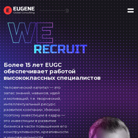
WE
RECRUIT
Более 15 лет EUGC
обеспечивает работой
высококлассных специалистов
Человеческий капитал — это
запас знаний, навыков, идей
и мотиваций, т.е. творческий,
интеллектуальный ресурс
развития компании. Именно
поэтому инвестиции в кадры —
это инвестиции в развитие
бизнеса в части повышения его
конструктивности, креативности
и инновационности.